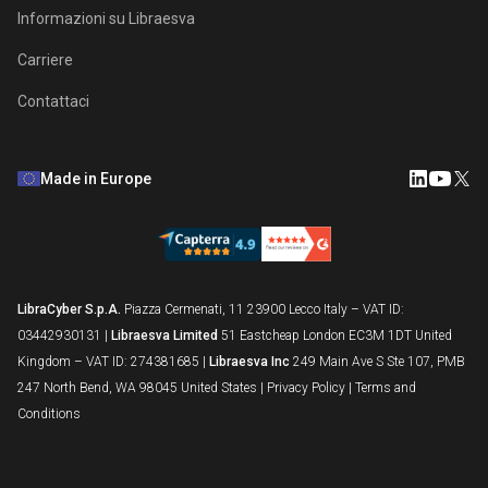
Informazioni su Libraesva
Carriere
Contattaci
Made in Europe
LibraCyber S.p.A.
Piazza Cermenati, 11 23900 Lecco Italy – VAT ID:
03442930131 |
Libraesva Limited
51 Eastcheap London EC3M 1DT United
Kingdom – VAT ID: 274381685 |
Libraesva Inc
249 Main Ave S Ste 107, PMB
247 North Bend, WA 98045 United States |
Privacy Policy
|
Terms and
Conditions